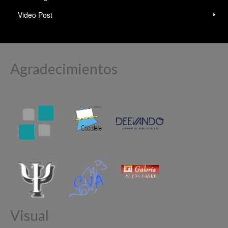
Video Post
Agradecimientos
Visual