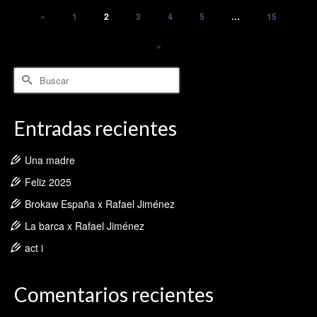
«
1
2
3
4
5
…
15
»
Buscar
por:
Entradas recientes
Una madre
Feliz 2025
Brokaw España x Rafael Jiménez
La barca x Rafael Jiménez
act i
Comentarios recientes