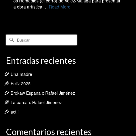
los Remedios (el cerro) de Vélez-Málaga para presentar
la obra artística …
Read More
Buscar
por:
Entradas recientes
Una madre
Feliz 2025
Brokaw España x Rafael Jiménez
La barca x Rafael Jiménez
act i
Comentarios recientes