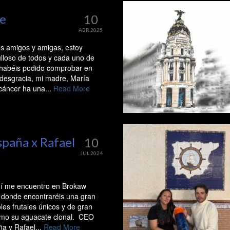
e
10
ABR 2025
os amigos y amigas, estoy
loso de todos y cada uno de
habéis podido comprobar en
 desgracia, mi madre, María
cáncer ha una...
Read More
paña x Rafael
10
JUL 2024
quí me encuentro en Brokaw
 donde encontraréis una gran
les frutales únicos y de gran
omo su aguacate clonal. CEO
a y Rafael...
Read More