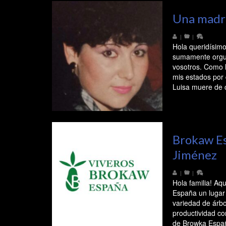
Una madr
|
|
Hola queridísim
sumamente orgul
vosotros. Como 
mis estados por
Luisa muere de 
Brokaw Es
Jiménez
|
|
Hola familia! A
España un lugar
variedad de árbo
productividad c
de Browka Españ