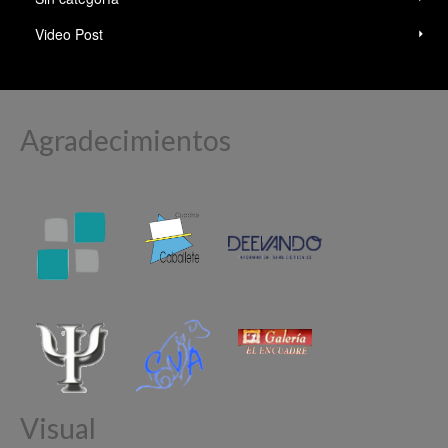
Video Post
Agradecimientos
Visual