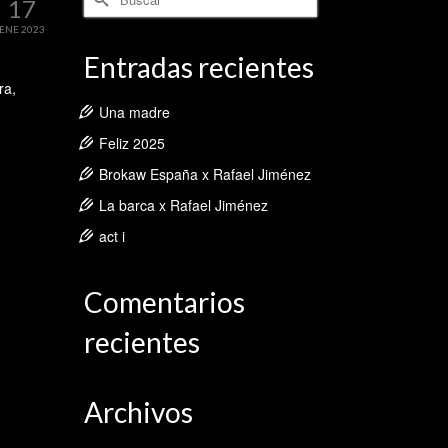
17
por:
ENE 2023
Entradas recientes
ra,
Una madre
Feliz 2025
Brokaw España x Rafael Jiménez
La barca x Rafael Jiménez
act i
Comentarios
recientes
Archivos