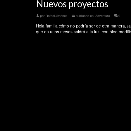
Nuevos proyectos
por
Rafael Jiménez
|
publicado en:
Adventure
|
0
Hola familia cómo no podría ser de otra manera, ¡
que en unos meses saldrá a la luz, con óleo mod