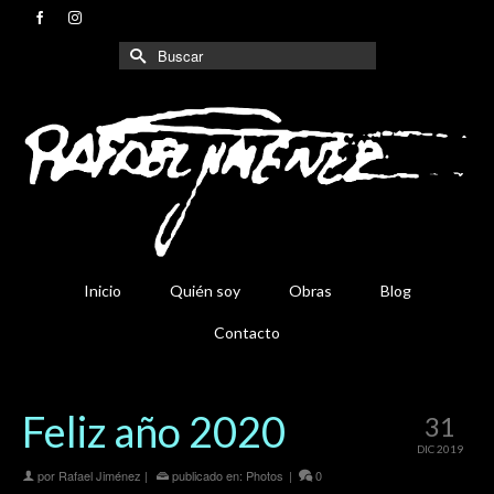
Buscar
por:
Inicio
Quién soy
Obras
Blog
Contacto
Feliz año 2020
31
DIC 2019
por
Rafael Jiménez
|
publicado en:
Photos
|
0