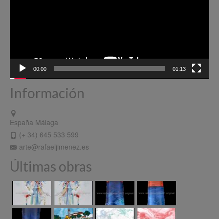
00:00
01:13
Información
España Málaga
(+ 34) 645 533 599
arte@rafaeljimenez.es
Últimas obras