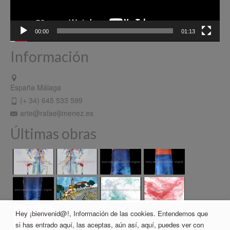
00:00
01:13
Información
España Málaga
(+ 34) 645 533 599
arte@rafaeljimenez.es
Últimas obras
Hey ¡bienvenid@!, Información de las cookies. Entendemos que
si has entrado aquí, las aceptas, aún así, aquí, puedes ver con