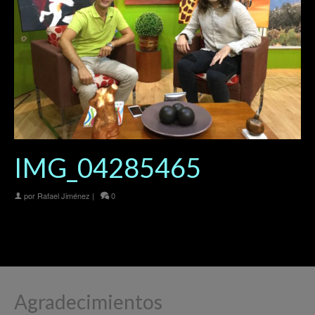
IMG_04285465
por
Rafael Jiménez
|
0
Agradecimientos