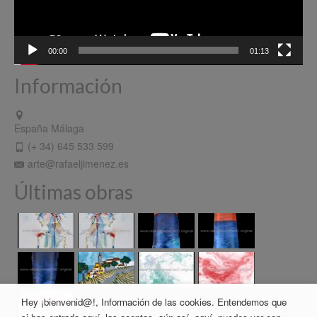
00:00
01:13
Información
España Málaga
(+ 34) 645 533 599
arte@rafaeljimenez.es
Últimas obras
Hey ¡bienvenid@!, Información de las cookies. Entendemos que