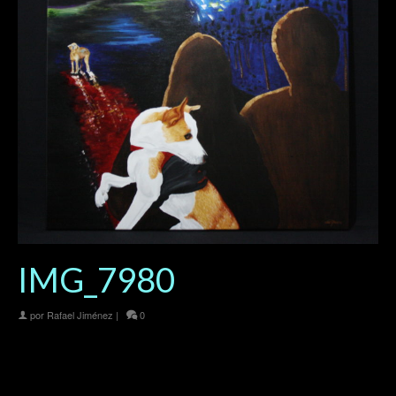
IMG_7980
por
Rafael Jiménez
|
0