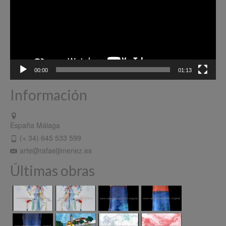
00:00
01:13
Información
España Málaga
(+ 34) 645 533 599
arte@rafaeljimenez.es
Últimas obras