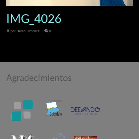
IMG_4026
por
Rafael Jiménez
|
0
Agradecimientos