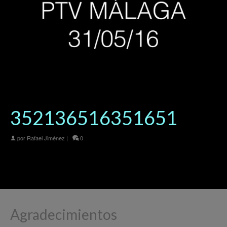
352136516351651
por
Rafael Jiménez
|
0
Agradecimientos