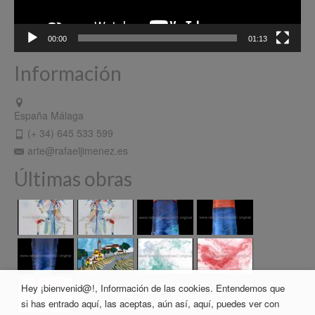
00:00
01:13
Información
España Málaga
(+ 34) 645 533 599
arte@rafaeljimenez.es
Últimas obras
Hey ¡bienvenid@!, Información de las cookies. Entendemos que
si has entrado aquí, las aceptas, aún así, aquí, puedes ver con