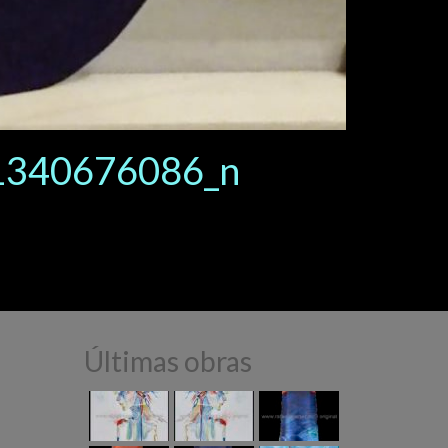
1340676086_n
Últimas obras