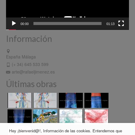
00:00
01:13
Información
España Málaga
(+ 34) 645 533 599
arte@rafaeljimenez.es
Últimas obras
Hey ¡bienvenid@!, Información de las cookies. Entendemos que