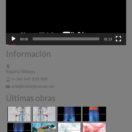
00:00
01:13
Información
España Málaga
(+ 34) 645 533 599
arte@rafaeljimenez.es
Últimas obras