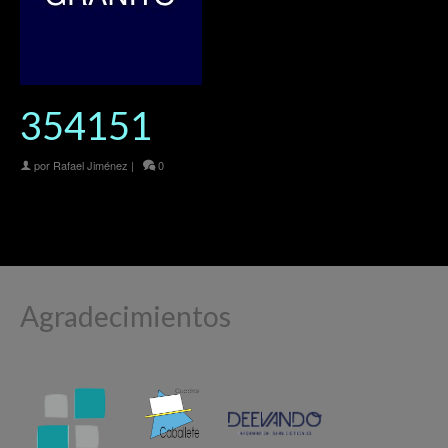
354151
por
Rafael Jiménez
|
0
Agradecimientos