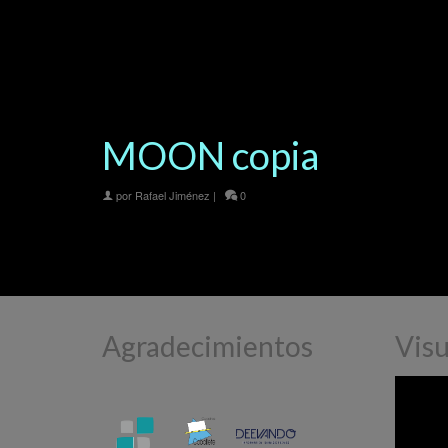
MOON copia
por
Rafael Jiménez
|
0
Agradecimientos
Visu
Reprodu
de
vídeo