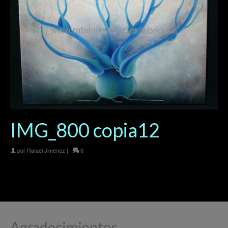
IMG_800 copia12
por
Rafael Jiménez
|
0
Agradecimientos