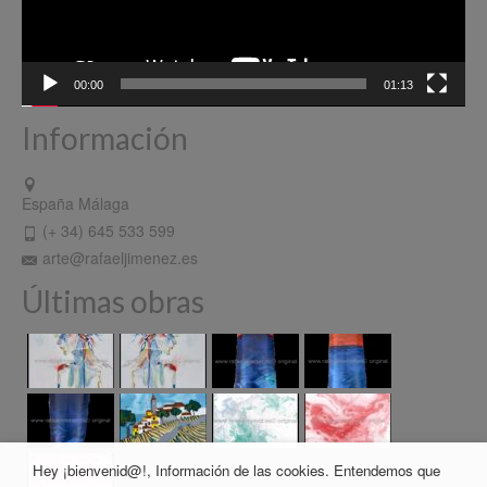
00:00
01:13
Información
España Málaga
(+ 34) 645 533 599
arte@rafaeljimenez.es
Últimas obras
Hey ¡bienvenid@!, Información de las cookies. Entendemos que