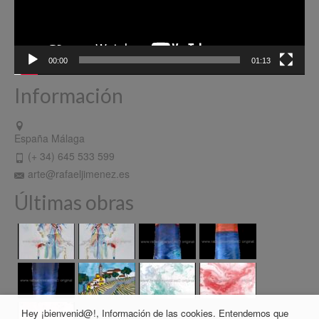
00:00
01:13
Información
España Málaga
(+ 34) 645 533 599
arte@rafaeljimenez.es
Últimas obras
Hey ¡bienvenid@!, Información de las cookies. Entendemos que