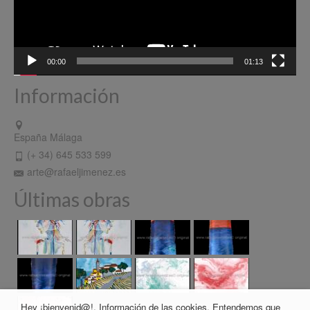
00:00
01:13
Información
España Málaga
(+ 34) 645 533 599
arte@rafaeljimenez.es
Últimas obras
Hey ¡bienvenid@!, Información de las cookies. Entendemos que