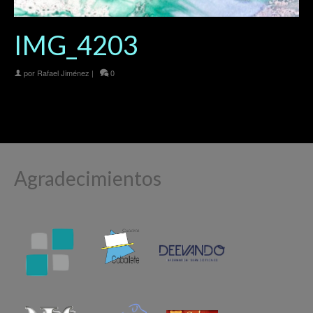
IMG_4203
por
Rafael Jiménez
|
0
Agradecimientos