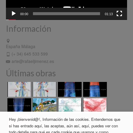
00:00
01:13
Información
España Málaga
(+ 34) 645 533 599
arte@rafaeljimenez.es
Últimas obras
Hey ¡bienvenid@!, Información de las cookies. Entendemos que
si has entrado aquí, las aceptas, aún así, aquí, puedes ver con
todo detalle para qué es cada cookie que usamos y como