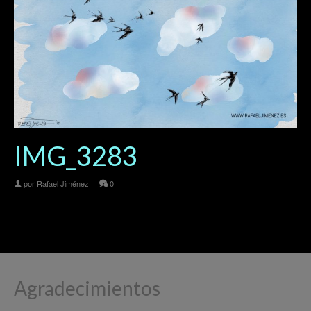
IMG_3283
por
Rafael Jiménez
|
0
Agradecimientos