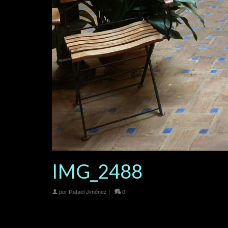
IMG_2488
por
Rafael Jiménez
|
0