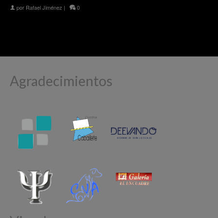
por
Rafael Jiménez
|
0
Agradecimientos