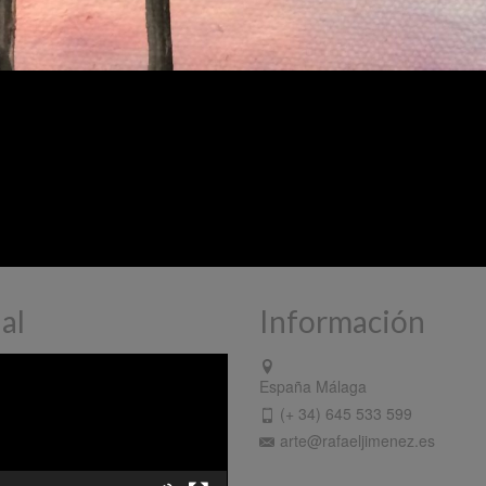
al
Información
ctor
España Málaga
(+ 34) 645 533 599
arte@rafaeljimenez.es