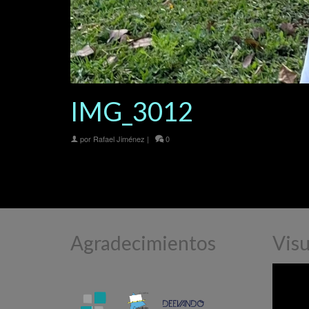
IMG_3012
por
Rafael Jiménez
|
0
Agradecimientos
Visu
Reprodu
de
vídeo