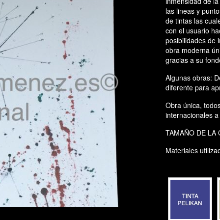
inmensidad de la 
las lineas y punt
de tintas las cua
con el usuario ha
posibilidades de 
obra moderna úni
gracias a su fond
Algunas obras: De
diferente para apr
Obra única, todo
internacionales a
TAMAÑO DE LA 
Materiales utiliza