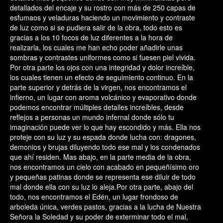
detallados del encaje y su rostro con más de 250 capas de
esfumaos y veladuras haciendo un movimiento y contraste
de luz como si se pudiera salir de la obra, todo esto es
gracias a los 10 focos de luz diferentes a la hora de
realizarla, los cuales me han echo poder añadirle unas
sombras y contrastes uniformes como si fuesen piel vivida.
Por otra parte los ojos con una integridad y dolor increíble,
los cuales tienen un efecto de seguimiento continuo. En la
parte superior y detrás de la virgen, nos encontramos el
infierno, un lugar con aroma volcánico y evaporativo donde
podemos encontrar múltiples detalles increíbles, desde
reflejos a personas un mundo infernal donde sólo tu
imaginación puede ver lo que hay escondido y más. Ella nos
proteje con su luz y su espada donde lucha con: dragones,
demonios y brujas diluyendo todo ese mal y los condenados
que ahí residen. Mas abajo, en la parte media de la obra,
nos encontramos un cielo con acabado en pequeñísimo oro
y pequeñas patinas donde se representa ese diluir de todo
mal donde ella con su luz lo aleja.Por otra parte, abajo del
todo, nos encontramos el Edén, un lugar frondoso de
arboleda única, verdes pastos, gracias a la lucha de Nuestra
Señora la Soledad y su poder de exterminar todo el mal,