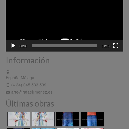
00:00
01:13
Información
España Málaga
(+ 34) 645 533 599
arte@rafaeljimenez.es
Últimas obras