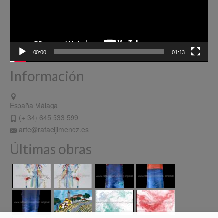
00:00
01:13
Información
España Málaga
(+ 34) 645 533 599
arte@rafaeljimenez.es
Últimas obras