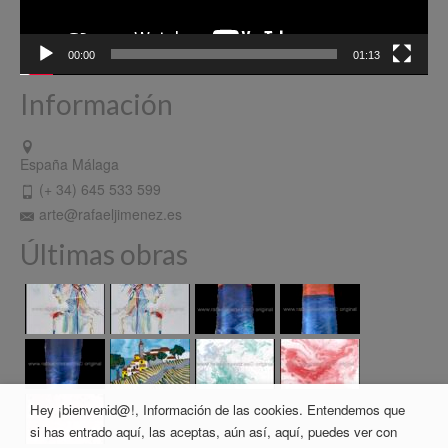
00:00
01:13
Información
España Málaga
(+ 34) 645 533 599
arte@rafaeljimenez.es
Últimas obras
Hey ¡bienvenid@!, Información de las cookies. Entendemos que
si has entrado aquí, las aceptas, aún así, aquí, puedes ver con